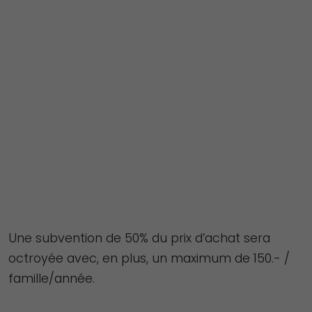
fonctionne
aussi bien que
possible lors
de votre visite.
Si vous refusez
ces cookies,
certaines
fonctionnalités
disparaîtront
du site Web.
Marketing
Une subvention de 50% du prix d’achat sera
En partageant
octroyée avec, en plus, un maximum de 150.- /
votre intérêt et
famille/année.
votre
comportement