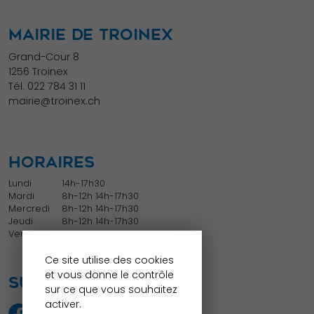
MAIRIE DE TROINEX
Grand-Cour 8
1256 Troinex
Tél.
022 784 31 11
mairie@troinex.ch
HORAIRES
Lundi
14h-17h30
Mardi
8h-12h 14h-17h30
Mercredi
8h-12h 14h-17h30
Jeudi
8h-12h 14h-17h30
Vendredi
8h-12h
Ce site utilise des cookies
et vous donne le contrôle
SUIVEZ NOUS
sur ce que vous souhaitez
activer.