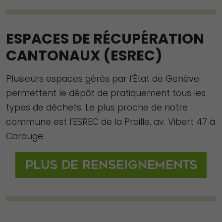
lorsque vous
visitez notre
site, vous
ESPACES DE RÉCUPÉRATION
augmentez les
CANTONAUX (ESREC)
chances de
voir du
Plusieurs espaces gérés par l’État de Genève
contenu et des
permettent le dépôt de pratiquement tous les
offres
types de déchets. Le plus proche de notre
personnalisés.
commune est l’ESREC de la Praille, av. Vibert 47 à
Carouge.
Plus de renseignements