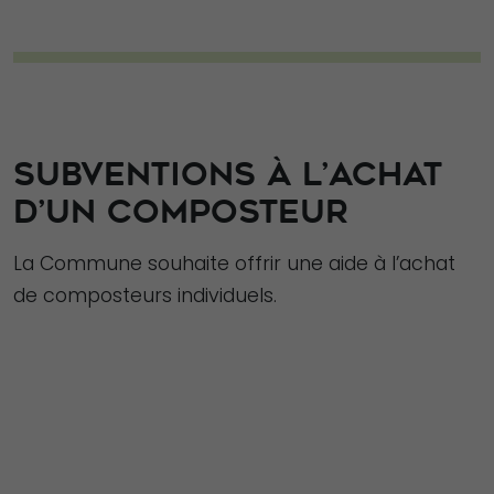
Statistiques
Afin que nous
puissions
améliorer la
fonctionnalité
SUBVENTIONS À L’ACHAT
et la structure
D’UN COMPOSTEUR
du site Web,
en fonction
La Commune souhaite offrir une aide à l’achat
de la façon
dont le site
de composteurs individuels.
Web est
utilisé.
Experience
Afin que notre
site Web