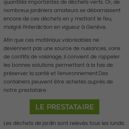
quantités importantes de déchets verts. Or, de
nombreux jardiniers amateurs se débarrassent
encore de ces déchets en y mettant le feu,
malgré l’interdiction en vigueur à Genève.
Afin que ces matériaux valorisables ne
deviennent pas une source de nuisances, voire
de conflits de voisinage, il convient de rappeler
Nécessaire
les bonnes solutions permettant à la fois de
Ces cookies ne
préserver la santé et l’environnement.Des
sont pas
containers peuvent être achetés auprès de
facultatifs. Ils
notre prestataire :
sont
nécessaires au
Le prestataire
fonctionnement
du site Web.
Les déchets de jardin sont relevés tous les lundis.