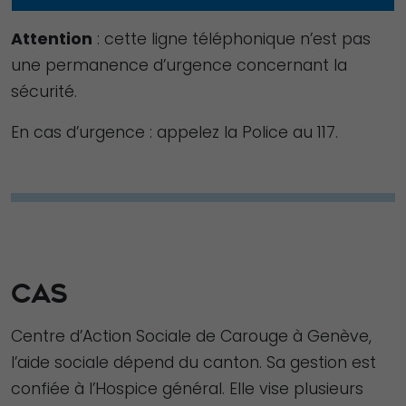
Attention
: cette ligne téléphonique n’est pas
une permanence d’urgence concernant la
sécurité.
En cas d’urgence : appelez la Police au 117.
Nécessaire
Ces cookies ne
CAS
sont pas
facultatifs. Ils
Centre d’Action Sociale de Carouge à Genève,
sont
l’aide sociale dépend du canton. Sa gestion est
nécessaires au
confiée à l’Hospice général. Elle vise plusieurs
fonctionnement