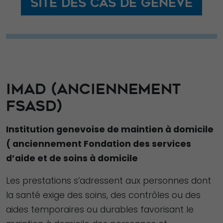
Site des CAS de Genève
Afin que notre
site Web
fonctionne
aussi bien que
possible lors
de votre visite.
IMAD (ANCIENNEMENT
Si vous refusez
FSASD)
ces cookies,
certaines
Institution genevoise de maintien à domicile
fonctionnalités
disparaîtront
( anciennement Fondation des services
du site Web.
d’aide et de soins à domicile
Les prestations s’adressent aux personnes dont
Marketing
la santé exige des soins, des contrôles ou des
En partageant
aides temporaires ou durables favorisant le
votre intérêt et