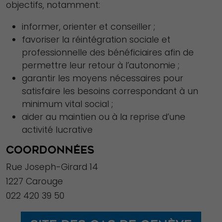
objectifs, notamment:
du site Web.
informer, orienter et conseiller ;
favoriser la réintégration sociale et
Statistiques
professionnelle des bénéficiaires afin de
Afin que nous
permettre leur retour à l’autonomie ;
puissions
garantir les moyens nécessaires pour
améliorer la
satisfaire les besoins correspondant à un
fonctionnalité
minimum vital social ;
et la structure
aider au maintien ou à la reprise d’une
du site Web,
activité lucrative
en fonction
de la façon
COORDONNÉES
dont le site
Rue Joseph-Girard 14
Web est
1227 Carouge
utilisé.
022 420 39 50
Experience