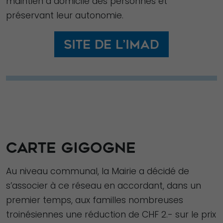
maintien à domicile des personnes et
votre
préservant leur autonomie.
comportement
lorsque vous
Site de l’IMAD
visitez notre
site, vous
augmentez les
chances de
voir du
contenu et des
offres
personnalisés.
CARTE GIGOGNE
Au niveau communal, la Mairie a décidé de
s’associer à ce réseau en accordant, dans un
premier temps, aux familles nombreuses
troinésiennes une réduction de CHF 2.- sur le prix