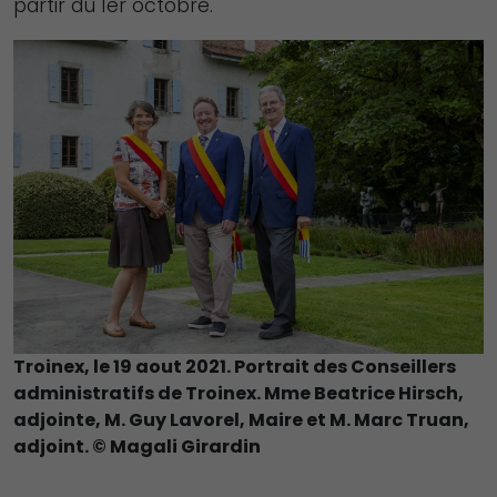
partir du 1er octobre.
fonctionnement
du site Web.
Statistiques
Afin que nous
puissions
améliorer la
fonctionnalité
et la structure
du site Web,
en fonction
de la façon
Troinex, le 19 aout 2021. Portrait des Conseillers
dont le site
administratifs de Troinex. Mme Beatrice Hirsch,
Web est
adjointe, M. Guy Lavorel, Maire et M. Marc Truan,
utilisé.
adjoint. © Magali Girardin