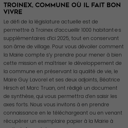
TROINEX, COMMUNE OÙ IL FAIT BON
VIVRE
Le défi de la législature actuelle est de
permettre à Troinex d’accueillir 1000 habitant·e·s
supplémentaires d’ici 2025, tout en conservant
son âme de village. Pour vous dévoiler comment
la Mairie compte s’y prendre pour mener à bien
cette mission et maîtriser le développement de
la commune en préservant la qualité de vie, le
Maire Guy Lavorel et ses deux adjoints, Béatrice
Nécessaire
Hirsch et Marc Truan, ont rédigé un document
Ces cookies ne
de synthèse, qui vous permettra d’en saisir les
sont pas
axes forts. Nous vous invitons à en prendre
facultatifs. Ils
connaissance en le téléchargeant ou en venant
sont
récupérer un exemplaire papier à la Mairie à
nécessaires au