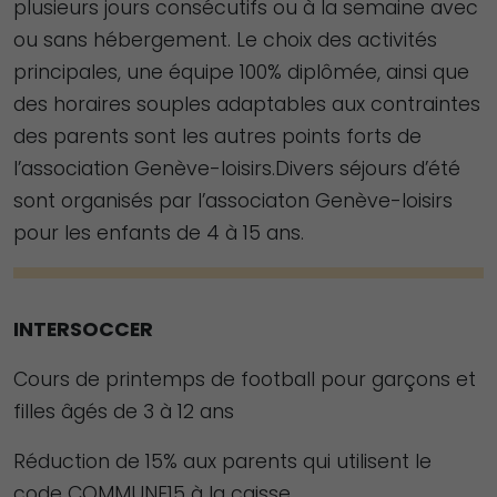
plusieurs jours consécutifs ou à la semaine avec
Experience
ou sans hébergement. Le choix des activités
Afin que notre
principales, une équipe 100% diplômée, ainsi que
site Web
des horaires souples adaptables aux contraintes
fonctionne
des parents sont les autres points forts de
aussi bien que
l’association Genève-loisirs.Divers séjours d’été
possible lors
sont organisés par l’associaton Genève-loisirs
de votre visite.
pour les enfants de 4 à 15 ans.
Si vous refusez
ces cookies,
certaines
fonctionnalités
INTERSOCCER
disparaîtront
Cours de printemps de football pour garçons et
du site Web.
filles âgés de 3 à 12 ans
Réduction de 15% aux parents qui utilisent le
Marketing
code COMMUNE15 à la caisse