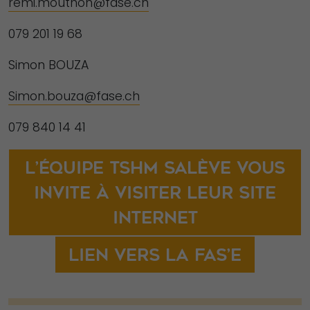
remi.mouthon@fase.ch
079 201 19 68
Simon BOUZA
Simon.bouza@fase.ch
079 840 14 41
L’équipe TSHM Salève vous
invite à visiter leur site
internet
Lien vers la FAS’E