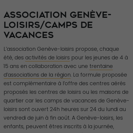
fonctionnement
ASSOCIATION GENÈVE-
du site Web.
LOISIRS/CAMPS DE
VACANCES
Statistiques
Afin que nous
L’association Genève-loisirs propose, chaque
puissions
été, des
activités de loisirs
pour les jeunes de 4 à
améliorer la
15 ans en collaboration avec une
trentaine
fonctionnalité
d’associations de la région
. La formule proposée
et la structure
du site Web,
est complémentaire à l’offre des centres aérés
en fonction
proposés les centres de loisirs ou les maisons de
de la façon
quartier car les camps de vacances de Genève-
dont le site
loisirs sont ouvert 24h heures sur 24 du lundi au
Web est
vendredi de juin à fin août. A Genève-loisirs, les
utilisé.
enfants, peuvent êtres inscrits à la journée,