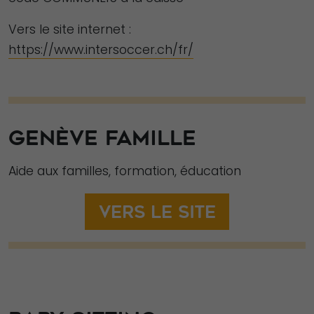
En partageant
votre intérêt et
Vers le site internet :
votre
https://www.intersoccer.ch/fr/
comportement
lorsque vous
visitez notre
site, vous
augmentez les
GENÈVE FAMILLE
chances de
voir du
Aide aux familles, formation, éducation
contenu et des
offres
Vers le site
personnalisés.