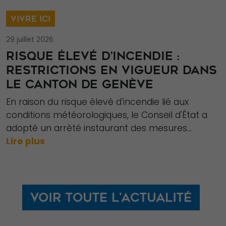
VIVRE ICI
Nécessaire
29 juillet 2026
Ces cookies ne
RISQUE ÉLEVÉ D’INCENDIE :
sont pas
RESTRICTIONS EN VIGUEUR DANS
facultatifs. Ils
LE CANTON DE GENÈVE
sont
nécessaires au
En raison du risque élevé d'incendie lié aux
fonctionnement
conditions météorologiques, le Conseil d'État a
du site Web.
adopté un arrêté instaurant des mesures...
Lire plus
Statistiques
Afin que nous
puissions
Voir toute l'actualité
améliorer la
fonctionnalité