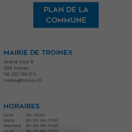
certaines
Plan de la
fonctionnalités
commune
disparaîtront
du site Web.
Marketing
MAIRIE DE TROINEX
En partageant
Grand-Cour 8
votre intérêt et
1256 Troinex
votre
Tél.
022 784 31 11
mairie@troinex.ch
comportement
lorsque vous
visitez notre
site, vous
HORAIRES
augmentez les
Lundi
14h-17h30
chances de
Mardi
8h-12h 14h-17h30
Mercredi
8h-12h 14h-17h30
voir du
Jeudi
8h-12h 14h-17h30