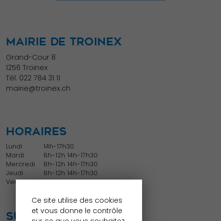
MAIRIE DE TROINEX
Grand-Cour 8
1256 Troinex
Tél.
022 784 31 11
mairie@troinex.ch
HORAIRES
Lundi
14h-17h30
Mardi
8h-12h 14h-17h30
Mercredi
8h-12h 14h-17h30
Jeudi
8h-12h 14h-17h30
Vendredi
8h-12h
Ce site utilise des cookies
et vous donne le contrôle
SUIVEZ NOUS