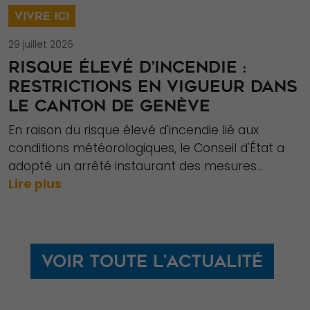
VIVRE ICI
Nécessaire
29 juillet 2026
Ces cookies ne
RISQUE ÉLEVÉ D’INCENDIE :
sont pas
RESTRICTIONS EN VIGUEUR DANS
facultatifs. Ils
LE CANTON DE GENÈVE
sont
nécessaires au
En raison du risque élevé d'incendie lié aux
fonctionnement
conditions météorologiques, le Conseil d'État a
du site Web.
adopté un arrêté instaurant des mesures...
Lire plus
Statistiques
Afin que nous
puissions
Voir toute l'actualité
améliorer la
fonctionnalité
et la structure