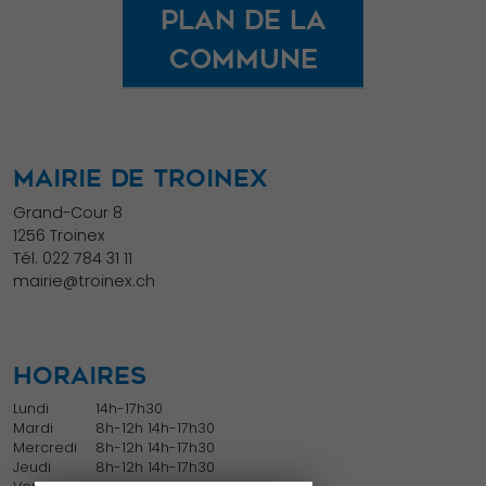
certaines
Plan de la
fonctionnalités
commune
disparaîtront
du site Web.
Marketing
MAIRIE DE TROINEX
En partageant
Grand-Cour 8
votre intérêt et
1256 Troinex
Tél.
022 784 31 11
votre
mairie@troinex.ch
comportement
lorsque vous
visitez notre
HORAIRES
site, vous
augmentez les
Lundi
14h-17h30
Mardi
8h-12h 14h-17h30
chances de
Mercredi
8h-12h 14h-17h30
voir du
Jeudi
8h-12h 14h-17h30