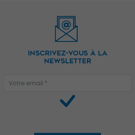
du site Web,
en fonction
de la façon
dont le site
Web est
utilisé.
INSCRIVEZ-VOUS À LA
NEWSLETTER
Experience
Afin que notre
site Web
fonctionne
aussi bien que
possible lors
de votre visite.
Si vous refusez
ces cookies,