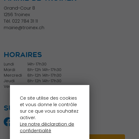
dont le site
Grand-Cour 8
Web est
1256 Troinex
utilisé.
Tél.
022 784 31 11
mairie@troinex.ch
Experience
Afin que notre
HORAIRES
site Web
Lundi
14h-17h30
fonctionne
Mardi
8h-12h 14h-17h30
aussi bien que
Mercredi
8h-12h 14h-17h30
Jeudi
8h-12h 14h-17h30
possible lors
Vendredi
8h-12h
de votre visite.
Ce site utilise des cookies
Si vous refusez
et vous donne le contrôle
SUIVEZ NOUS
ces cookies,
sur ce que vous souhaitez
certaines
activer.
fonctionnalités
Lire notre déclaration de
confidentialité
disparaîtront