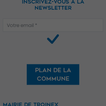
INSCRIVEZ-VOUS À LA
sont pas
NEWSLETTER
facultatifs. Ils
sont
nécessaires au
fonctionnement
du site Web.
Statistiques
Afin que nous
puissions
Plan de la
améliorer la
commune
fonctionnalité
et la structure
du site Web,
en fonction
de la façon
MAIRIE DE TROINEX