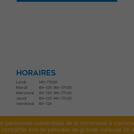
Nécessaire
Ces cookies ne
sont pas
facultatifs. Ils
HORAIRES
sont
Lundi
14h-17h30
nécessaires au
Mardi
8h-12h 14h-17h30
fonctionnement
Mercredi
8h-12h 14h-17h30
du site Web.
Jeudi
8h-12h 14h-17h30
Vendredi
8h-12h
Statistiques
les personnes vulnérables de la commune à s’annonc
Afin que nous
s contacter lors de périodes de grande canicule. En