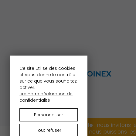
Ce site utilise des cookies
MAIRIE DE TROINEX
et vous donne le contrôle
sur ce que vous souhaitez
Grand-Cour 8
activer.
1256 Troinex
Lire notre déclaration de
Tél.
022 784 31 11
confidentialité
mairie@troinex.ch
Personnaliser
Canicule
: nous invitons 
Tout refuser
afin que nous puissions le