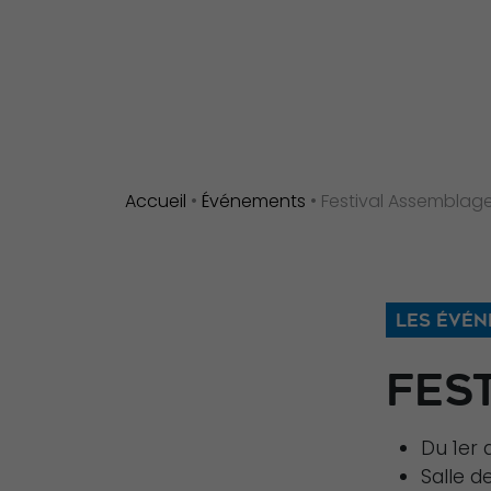
Accueil
•
Événements
•
Festival Assemblage
LES ÉVÉN
FES
Du 1er 
Salle d