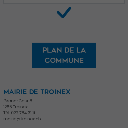
augmentez les
chances de
voir du
contenu et des
offres
personnalisés.
Plan de la
commune
MAIRIE DE TROINEX
Grand-Cour 8
1256 Troinex
Tél.
022 784 31 11
mairie@troinex.ch