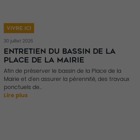
VIVRE ICI
Nécessaire
30 juillet 2026
Ces cookies ne
ENTRETIEN DU BASSIN DE LA
sont pas
PLACE DE LA MAIRIE
facultatifs. Ils
Afin de préserver le bassin de la Place de la
sont
Mairie et d'en assurer la pérennité, des travaux
nécessaires au
ponctuels de...
fonctionnement
Lire plus
du site Web.
Statistiques
Afin que nous
puissions