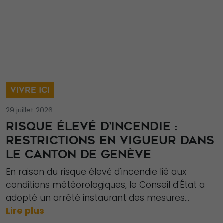
améliorer la
fonctionnalité
et la structure
du site Web,
en fonction
de la façon
dont le site
VIVRE ICI
Web est
29 juillet 2026
utilisé.
RISQUE ÉLEVÉ D’INCENDIE :
RESTRICTIONS EN VIGUEUR DANS
Experience
LE CANTON DE GENÈVE
Afin que notre
En raison du risque élevé d'incendie lié aux
site Web
conditions météorologiques, le Conseil d'État a
fonctionne
adopté un arrêté instaurant des mesures...
aussi bien que
Lire plus
possible lors