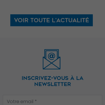
de votre visite.
Si vous refusez
ces cookies,
Voir toute l'actualité
certaines
fonctionnalités
disparaîtront
du site Web.
Marketing
En partageant
votre intérêt et
votre
INSCRIVEZ-VOUS À LA
comportement
NEWSLETTER
lorsque vous
visitez notre
site, vous