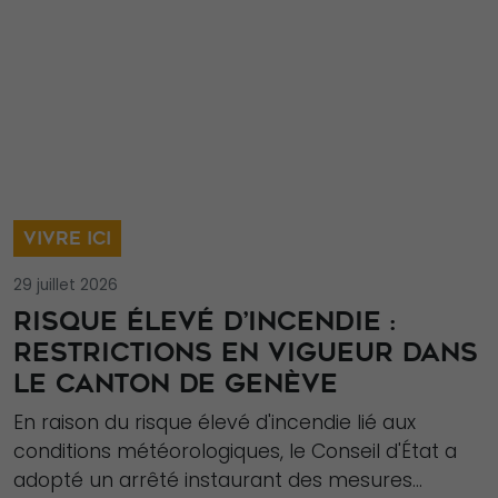
possible lors
de votre visite.
Si vous refusez
ces cookies,
certaines
fonctionnalités
disparaîtront
du site Web.
VIVRE ICI
29 juillet 2026
Marketing
En partageant
RISQUE ÉLEVÉ D’INCENDIE :
votre intérêt et
RESTRICTIONS EN VIGUEUR DANS
votre
LE CANTON DE GENÈVE
comportement
En raison du risque élevé d'incendie lié aux
lorsque vous
conditions météorologiques, le Conseil d'État a
visitez notre
adopté un arrêté instaurant des mesures...
site, vous