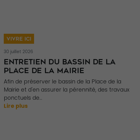
puissions
améliorer la
fonctionnalité
et la structure
du site Web,
VIVRE ICI
en fonction
de la façon
30 juillet 2026
dont le site
ENTRETIEN DU BASSIN DE LA
Web est
PLACE DE LA MAIRIE
utilisé.
Afin de préserver le bassin de la Place de la
Mairie et d'en assurer la pérennité, des travaux
ponctuels de...
Experience
Lire plus
Afin que notre
site Web
fonctionne
aussi bien que