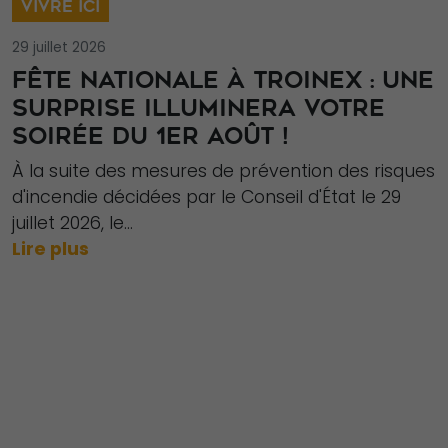
VIVRE ICI
29 juillet 2026
FÊTE NATIONALE À TROINEX : UNE
SURPRISE ILLUMINERA VOTRE
SOIRÉE DU 1ER AOÛT !
Nécessaire
À la suite des mesures de prévention des risques
Ces cookies ne
d'incendie décidées par le Conseil d'État le 29
sont pas
juillet 2026, le...
facultatifs. Ils
Lire plus
sont
nécessaires au
fonctionnement
du site Web.
Statistiques
Afin que nous