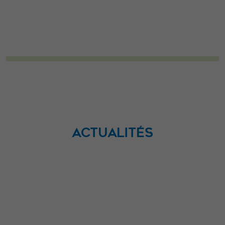
lorsque vous
visitez notre
site, vous
augmentez les
chances de
voir du
contenu et des
offres
personnalisés.
ACTUALITÉS