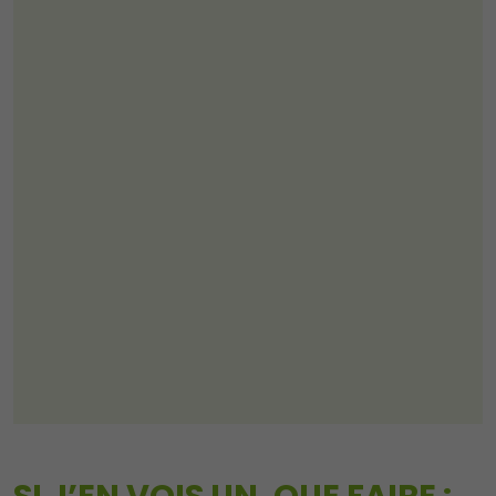
SI J’EN VOIS UN, QUE FAIRE :