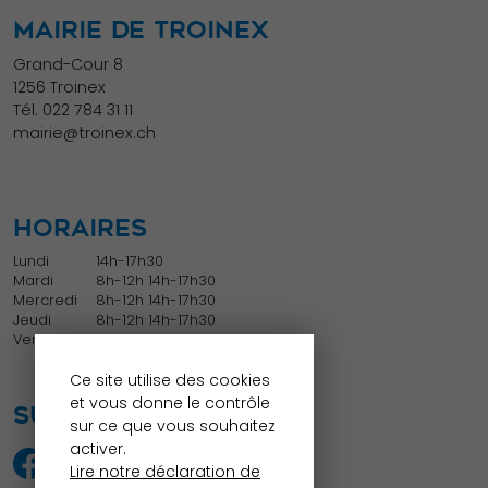
MAIRIE DE TROINEX
Grand-Cour 8
1256 Troinex
Tél.
022 784 31 11
mairie@troinex.ch
HORAIRES
Lundi
14h-17h30
Mardi
8h-12h 14h-17h30
Mercredi
8h-12h 14h-17h30
Jeudi
8h-12h 14h-17h30
Vendredi
8h-12h
Ce site utilise des cookies
et vous donne le contrôle
SUIVEZ NOUS
sur ce que vous souhaitez
activer.
Lire notre déclaration de