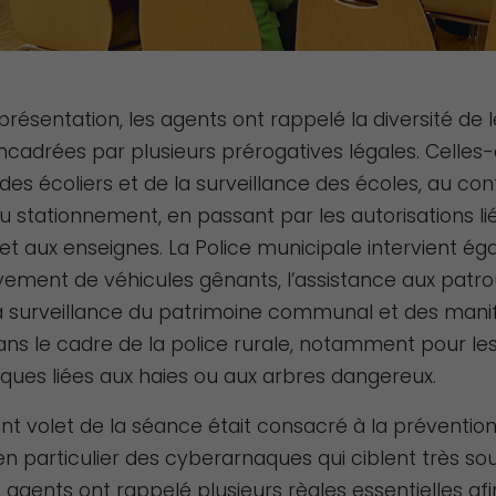
a présentation, les agents ont rappelé la diversité de 
ncadrées par plusieurs prérogatives légales. Celles-
 des écoliers et de la surveillance des écoles, au con
u stationnement, en passant par les autorisations li
 et aux enseignes. La Police municipale intervient é
vement de véhicules gênants, l’assistance aux patro
 la surveillance du patrimoine communal et des manif
ans le cadre de la police rurale, notamment pour le
ques liées aux haies ou aux arbres dangereux.
nt volet de la séance était consacré à la préventio
n particulier des cyberarnaques qui ciblent très so
s agents ont rappelé plusieurs règles essentielles afi