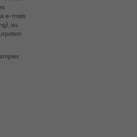
es
aux e-mails
ng), au
surpation
 simples