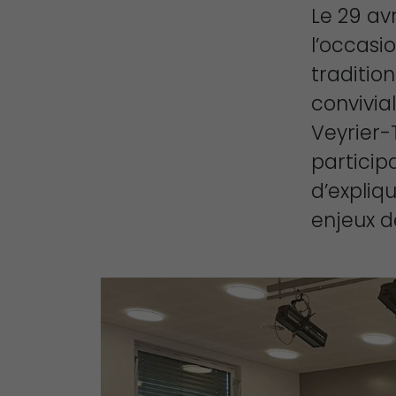
Le 29 avr
l’occasi
traditio
convivial
Veyrier-
particip
d’expliqu
enjeux d