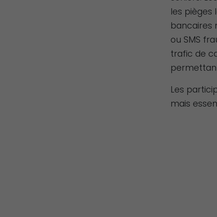
les pièges
bancaires n
ou SMS frau
trafic de c
permettant
Les partici
mais essent