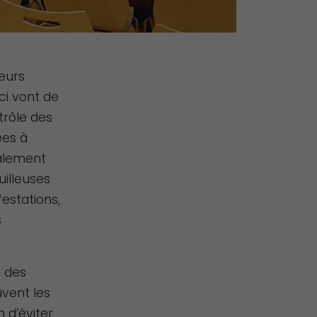
leurs
ci vont de
trôle des
ées à
galement
uilleuses
estations,
s
n des
uvent les
n d’éviter