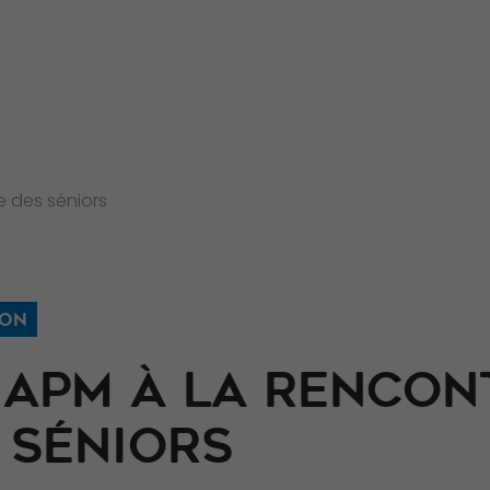
e des séniors
ION
 APM À LA RENCON
 SÉNIORS