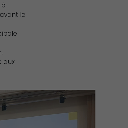
 à
avant le
e
cipale
,
c aux