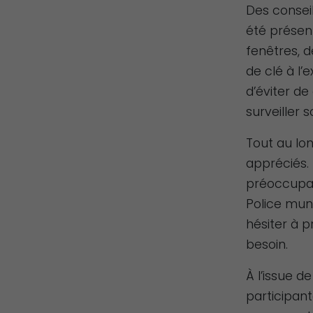
Des consei
été présen
fenêtres, d
de clé à l’
d’éviter de
surveiller 
Tout au lo
appréciés. 
préoccupat
Police muni
hésiter à 
besoin.
À l’issue d
participant