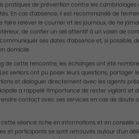
ls pratiques de prévention contre les cambriolages 
fonctionnement
tés. En cas d’absence, il est recommandé de fermer
du site Web.
e faire relever le courrier et les journaux, de ne jam
extérieur, de confier un œil attentif à un voisin de con
Statistiques
 communiquer ses dates d’absence et, si possible, de
Afin que nous
son domicile.
puissions
améliorer la
ng de cette rencontre, les échanges ont été nombre
fonctionnalité
Les seniors ont pu poser leurs questions, partager l
et la structure
ions et dialoguer directement avec les agents prés
du site Web,
cipale a rappelé l’importance de rester vigilant et 
en fonction
prendre contact avec ses services en cas de doute 
de la façon
dont le site
Web est
e cette séance riche en informations et en conseils ut
utilisé.
es et participants se sont retrouvés autour d’un déli