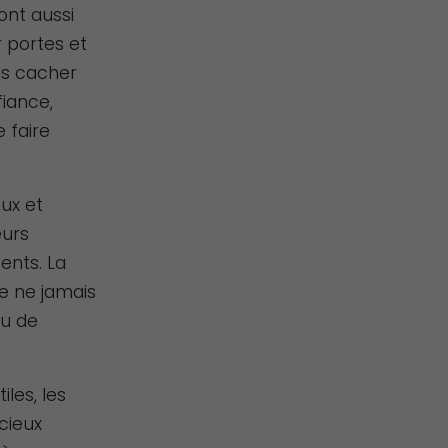
ont aussi
 portes et
ais cacher
fiance,
 faire
ux et
eurs
ents. La
de ne jamais
ou de
iles, les
cieux