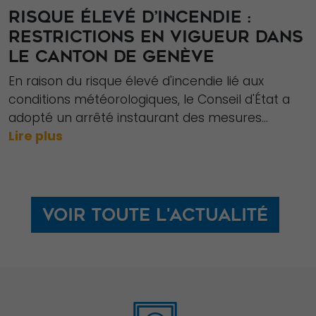
RISQUE ÉLEVÉ D’INCENDIE :
RESTRICTIONS EN VIGUEUR DANS
Statistiques
Afin que nous
LE CANTON DE GENÈVE
puissions
En raison du risque élevé d'incendie lié aux
améliorer la
conditions météorologiques, le Conseil d'État a
fonctionnalité
adopté un arrêté instaurant des mesures...
et la structure
Lire plus
du site Web,
en fonction
de la façon
dont le site
Voir toute l'actualité
Web est
utilisé.
Experience
Afin que notre