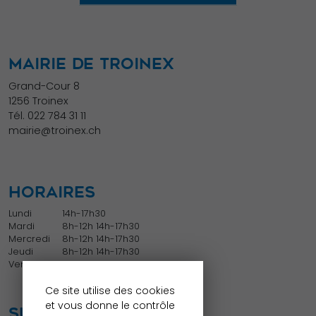
comportement
lorsque vous
visitez notre
site, vous
MAIRIE DE TROINEX
augmentez les
Grand-Cour 8
chances de
1256 Troinex
voir du
Tél.
022 784 31 11
mairie@troinex.ch
contenu et des
offres
personnalisés.
HORAIRES
Lundi
14h-17h30
Mardi
8h-12h 14h-17h30
Mercredi
8h-12h 14h-17h30
Jeudi
8h-12h 14h-17h30
Vendredi
8h-12h
Ce site utilise des cookies
et vous donne le contrôle
SUIVEZ NOUS