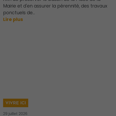
Mairie et d'en assurer la pérennité, des travaux
ponctuels de...
Lire plus
Nécessaire
Ces cookies ne
sont pas
facultatifs. Ils
sont
nécessaires au
fonctionnement
VIVRE ICI
du site Web.
29 juillet 2026