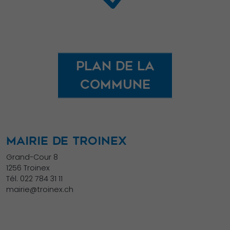
fonctionnalité
et la structure
du site Web,
en fonction
Plan de la
de la façon
dont le site
commune
Web est
utilisé.
MAIRIE DE TROINEX
Experience
Afin que notre
Grand-Cour 8
1256 Troinex
site Web
Tél.
022 784 31 11
fonctionne
mairie@troinex.ch
aussi bien que
possible lors
de votre visite.