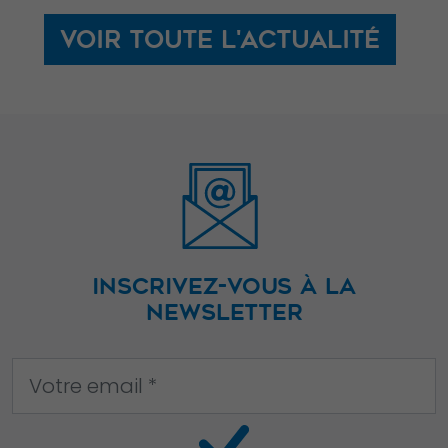
Voir toute l'actualité
Nécessaire
Ces cookies ne
sont pas
facultatifs. Ils
sont
nécessaires au
fonctionnement
INSCRIVEZ-VOUS À LA
du site Web.
NEWSLETTER
Statistiques
Afin que nous
puissions
améliorer la