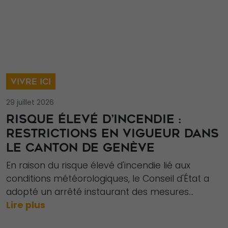
Nécessaire
Ces cookies ne
VIVRE ICI
sont pas
facultatifs. Ils
29 juillet 2026
sont
RISQUE ÉLEVÉ D’INCENDIE :
nécessaires au
RESTRICTIONS EN VIGUEUR DANS
fonctionnement
LE CANTON DE GENÈVE
du site Web.
En raison du risque élevé d'incendie lié aux
conditions météorologiques, le Conseil d'État a
adopté un arrêté instaurant des mesures...
Statistiques
Lire plus
Afin que nous
puissions