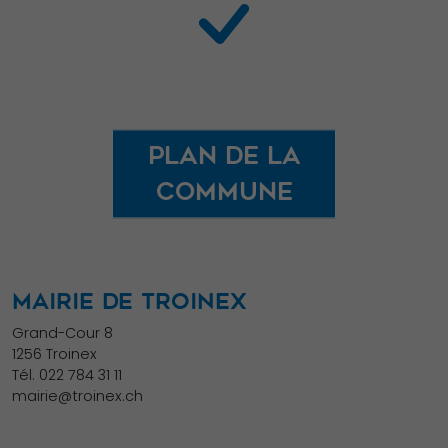
de votre visite.
Si vous refusez
ces cookies,
certaines
fonctionnalités
disparaîtront
Plan de la
du site Web.
commune
Marketing
En partageant
votre intérêt et
MAIRIE DE TROINEX
votre
Grand-Cour 8
comportement
1256 Troinex
lorsque vous
Tél.
022 784 31 11
visitez notre
mairie@troinex.ch
site, vous
augmentez les