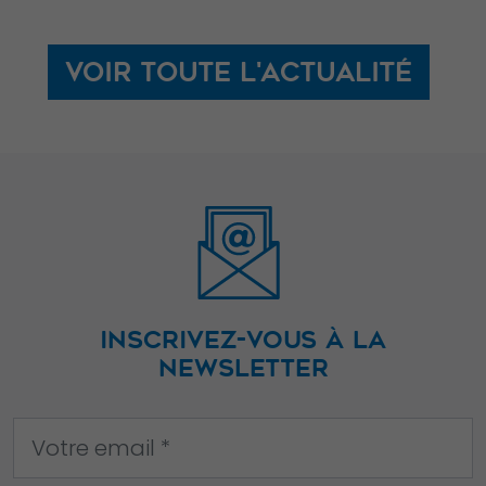
améliorer la
fonctionnalité
et la structure
Voir toute l'actualité
du site Web,
en fonction
de la façon
dont le site
Web est
utilisé.
Experience
INSCRIVEZ-VOUS À LA
Afin que notre
NEWSLETTER
site Web
fonctionne
aussi bien que
possible lors