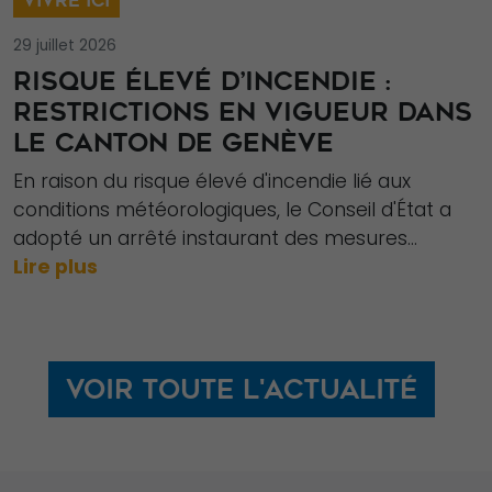
VIVRE ICI
du site Web,
en fonction
29 juillet 2026
de la façon
RISQUE ÉLEVÉ D’INCENDIE :
dont le site
RESTRICTIONS EN VIGUEUR DANS
Web est
LE CANTON DE GENÈVE
utilisé.
En raison du risque élevé d'incendie lié aux
conditions météorologiques, le Conseil d'État a
Experience
adopté un arrêté instaurant des mesures...
Afin que notre
Lire plus
site Web
fonctionne
aussi bien que
possible lors
Voir toute l'actualité
de votre visite.
Si vous refusez
ces cookies,
certaines