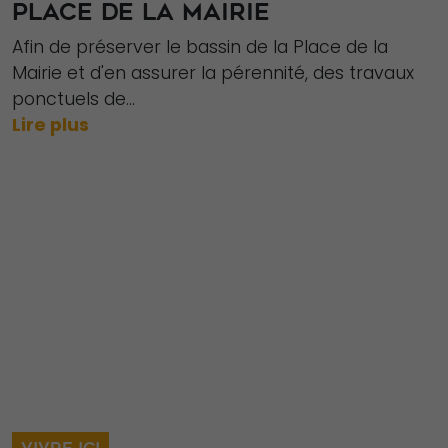
PLACE DE LA MAIRIE
Nécessaire
Afin de préserver le bassin de la Place de la
Ces cookies ne
Mairie et d'en assurer la pérennité, des travaux
sont pas
ponctuels de...
facultatifs. Ils
Lire plus
sont
nécessaires au
fonctionnement
du site Web.
Statistiques
Afin que nous
puissions
améliorer la
fonctionnalité
et la structure