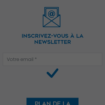
fonctionnalités
disparaîtront
du site Web.
Marketing
INSCRIVEZ-VOUS À LA
En partageant
NEWSLETTER
votre intérêt et
votre
comportement
lorsque vous
visitez notre
site, vous
augmentez les
chances de
voir du
contenu et des
Plan de la