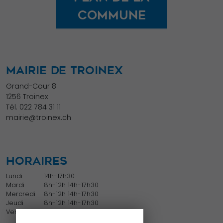
offres
commune
personnalisés.
MAIRIE DE TROINEX
Grand-Cour 8
1256 Troinex
Tél.
022 784 31 11
mairie@troinex.ch
HORAIRES
Lundi
14h-17h30
Mardi
8h-12h 14h-17h30
Mercredi
8h-12h 14h-17h30
Jeudi
8h-12h 14h-17h30
Vendredi
8h-12h