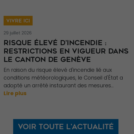
Experience
Afin que notre
VIVRE ICI
site Web
fonctionne
29 juillet 2026
aussi bien que
RISQUE ÉLEVÉ D’INCENDIE :
possible lors
RESTRICTIONS EN VIGUEUR DANS
de votre visite.
LE CANTON DE GENÈVE
Si vous refusez
ces cookies,
En raison du risque élevé d'incendie lié aux
certaines
conditions météorologiques, le Conseil d'État a
fonctionnalités
adopté un arrêté instaurant des mesures...
disparaîtront
Lire plus
du site Web.
Marketing
Voir toute l'actualité
En partageant