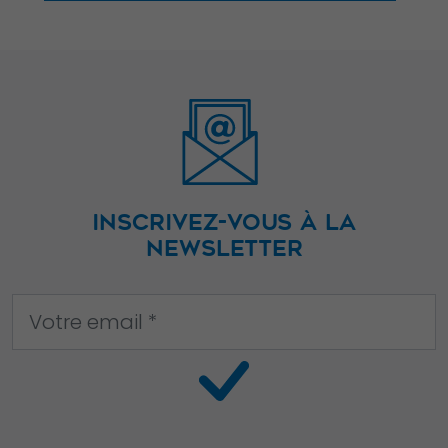
votre intérêt et
votre
comportement
lorsque vous
visitez notre
site, vous
augmentez les
chances de
INSCRIVEZ-VOUS À LA
voir du
NEWSLETTER
contenu et des
offres
personnalisés.