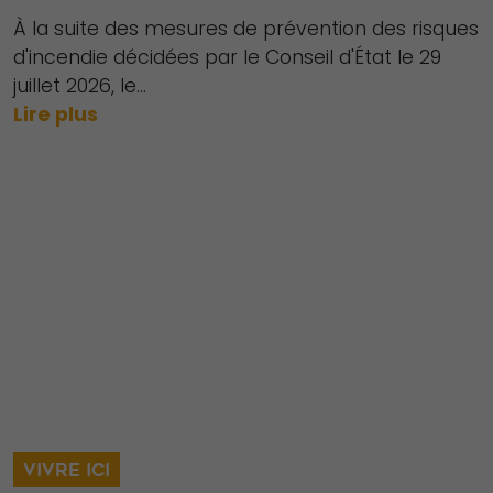
À la suite des mesures de prévention des risques
d'incendie décidées par le Conseil d'État le 29
juillet 2026, le...
Lire plus
Nécessaire
Ces cookies ne
sont pas
facultatifs. Ils
sont
VIVRE ICI
nécessaires au