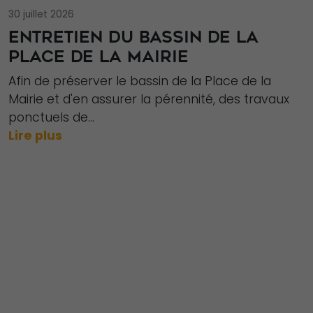
fonctionnement
30 juillet 2026
du site Web.
ENTRETIEN DU BASSIN DE LA
PLACE DE LA MAIRIE
Statistiques
Afin de préserver le bassin de la Place de la
Afin que nous
Mairie et d'en assurer la pérennité, des travaux
puissions
ponctuels de...
améliorer la
Lire plus
fonctionnalité
et la structure
du site Web,
en fonction
de la façon
dont le site
Web est
utilisé.