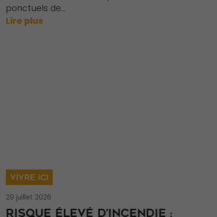
site Web
ponctuels de...
fonctionne
Lire plus
aussi bien que
possible lors
de votre visite.
Si vous refusez
ces cookies,
certaines
fonctionnalités
disparaîtront
du site Web.
Marketing
En partageant
VIVRE ICI
votre intérêt et
29 juillet 2026
votre
RISQUE ÉLEVÉ D’INCENDIE :
comportement