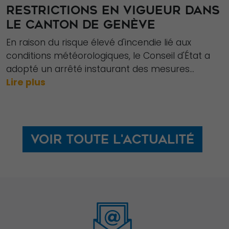
lorsque vous
RESTRICTIONS EN VIGUEUR DANS
visitez notre
LE CANTON DE GENÈVE
site, vous
En raison du risque élevé d'incendie lié aux
augmentez les
conditions météorologiques, le Conseil d'État a
chances de
adopté un arrêté instaurant des mesures...
voir du
Lire plus
contenu et des
offres
personnalisés.
Voir toute l'actualité