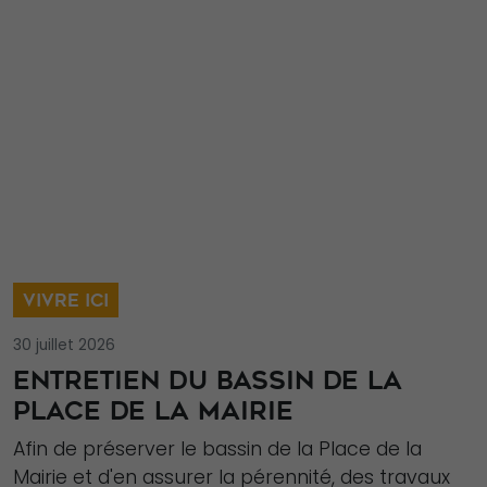
Statistiques
Afin que nous
puissions
améliorer la
fonctionnalité
et la structure
du site Web,
en fonction
de la façon
dont le site
VIVRE ICI
Web est
30 juillet 2026
utilisé.
ENTRETIEN DU BASSIN DE LA
PLACE DE LA MAIRIE
Experience
Afin de préserver le bassin de la Place de la
Afin que notre
Mairie et d'en assurer la pérennité, des travaux