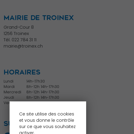
MAIRIE DE TROINEX
Grand-Cour 8
1256 Troinex
Tél.
022 784 31 11
mairie@troinex.ch
HORAIRES
Lundi
14h-17h30
Mardi
8h-12h 14h-17h30
Mercredi
8h-12h 14h-17h30
Jeudi
8h-12h 14h-17h30
Vendredi
8h-12h
Ce site utilise des cookies
et vous donne le contrôle
SUIVEZ NOUS
sur ce que vous souhaitez
activer.