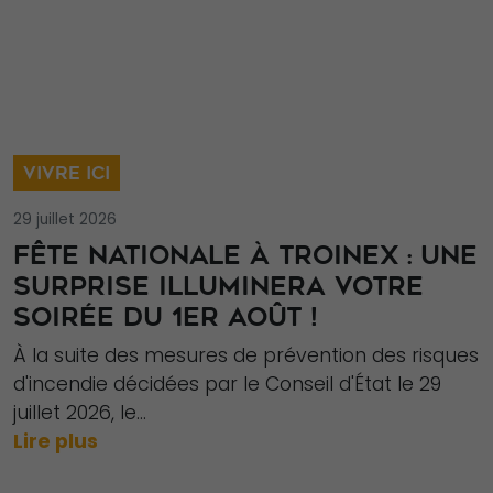
VIVRE ICI
29 juillet 2026
Nécessaire
FÊTE NATIONALE À TROINEX : UNE
Ces cookies ne
SURPRISE ILLUMINERA VOTRE
sont pas
SOIRÉE DU 1ER AOÛT !
facultatifs. Ils
À la suite des mesures de prévention des risques
sont
d'incendie décidées par le Conseil d'État le 29
nécessaires au
juillet 2026, le...
fonctionnement
Lire plus
du site Web.