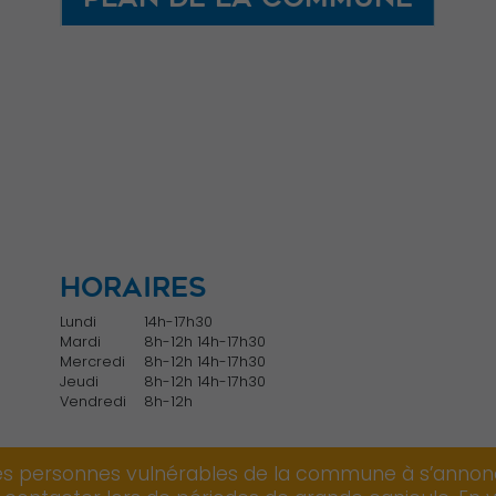
Web est
utilisé.
Experience
Afin que notre
site Web
fonctionne
aussi bien que
possible lors
HORAIRES
de votre visite.
Si vous refusez
Lundi
14h-17h30
ces cookies,
Mardi
8h-12h 14h-17h30
Mercredi
8h-12h 14h-17h30
certaines
Jeudi
8h-12h 14h-17h30
fonctionnalités
Vendredi
8h-12h
disparaîtront
du site Web.
les personnes vulnérables de la commune à s’annonc