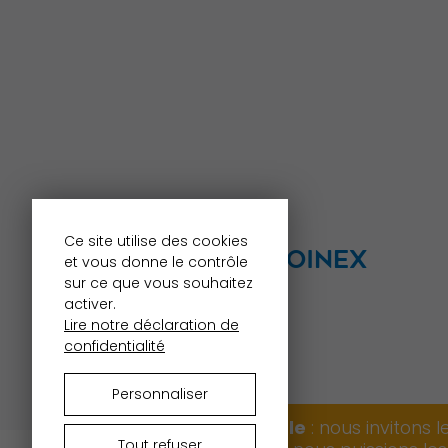
Ce site utilise des cookies
MAIRIE DE TROINEX
et vous donne le contrôle
sur ce que vous souhaitez
Grand-Cour 8
activer.
1256 Troinex
Lire notre déclaration de
Tél.
022 784 31 11
confidentialité
mairie@troinex.ch
Personnaliser
Canicule
: nous invitons 
Tout refuser