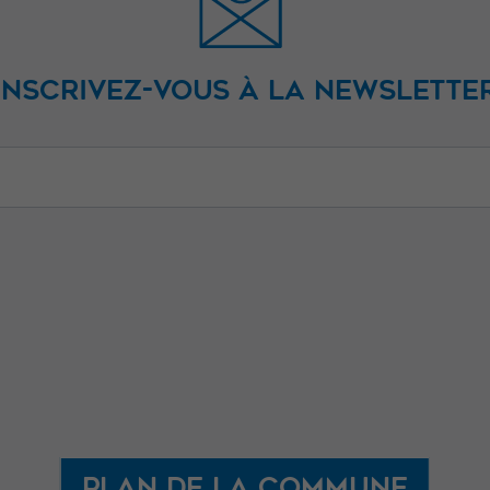
facultatifs. Ils
sont
nécessaires au
INSCRIVEZ-VOUS À LA NEWSLETTE
fonctionnement
du site Web.
Statistiques
Afin que nous
puissions
améliorer la
fonctionnalité
et la structure
du site Web,
en fonction
de la façon
dont le site
Plan de la commune