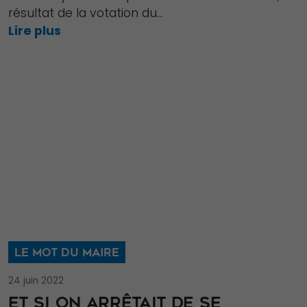
résultat de la votation du...
Lire plus
Nécessaire
Ces cookies ne
sont pas
facultatifs. Ils
sont
nécessaires au
fonctionnement
du site Web.
Statistiques
Afin que nous
LE MOT DU MAIRE
puissions
24 juin 2022
améliorer la
ET SI ON ARRÊTAIT DE SE
fonctionnalité