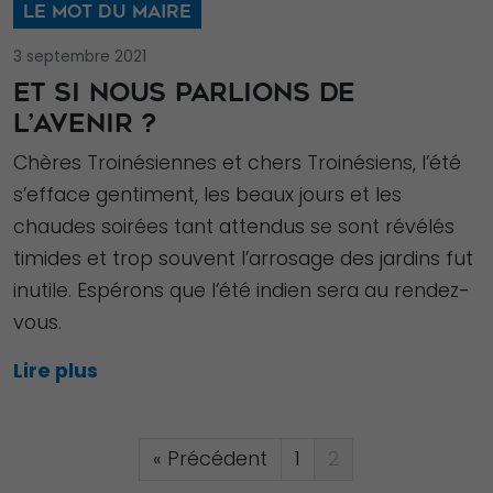
LE MOT DU MAIRE
ces cookies,
certaines
3 septembre 2021
fonctionnalités
ET SI NOUS PARLIONS DE
disparaîtront
L’AVENIR ?
du site Web.
Chères Troinésiennes et chers Troinésiens, l’été
s’efface gentiment, les beaux jours et les
Marketing
chaudes soirées tant attendus se sont révélés
En partageant
timides et trop souvent l’arrosage des jardins fut
votre intérêt et
inutile. Espérons que l’été indien sera au rendez-
votre
vous.
comportement
lorsque vous
Lire plus
visitez notre
site, vous
augmentez les
« Précédent
1
2
chances de