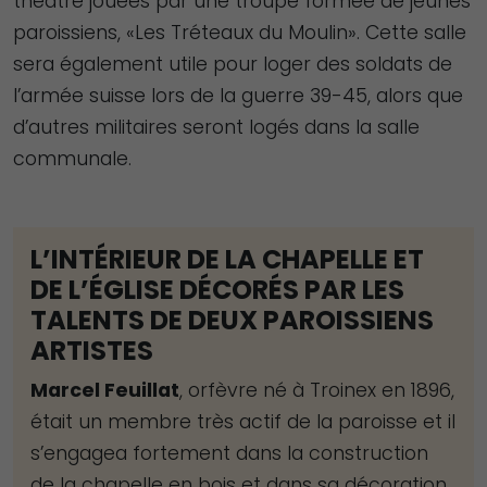
théâtre jouées par une troupe formée de jeunes
paroissiens, «Les Tréteaux du Moulin». Cette salle
sera également utile pour loger des soldats de
l’armée suisse lors de la guerre 39-45, alors que
d’autres militaires seront logés dans la salle
communale.
L’INTÉRIEUR DE LA CHAPELLE ET
DE L’ÉGLISE DÉCORÉS PAR LES
TALENTS DE DEUX PAROISSIENS
Nécessaire
ARTISTES
Ces cookies ne
Marcel Feuillat
, orfèvre né à Troinex en 1896,
sont pas
était un membre très actif de la paroisse et il
facultatifs. Ils
s’engagea fortement dans la construction
sont
nécessaires au
de la chapelle en bois et dans sa décoration