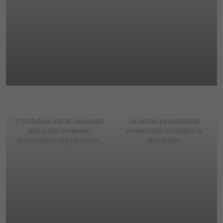
L’intérieur de la nouvelle
La salle paroissiale
chapelle avec sa
construite derrière la
poutraison apparente.
chapelle.