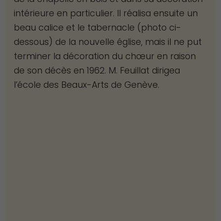
fonctionnement
intérieure en particulier. Il réalisa ensuite un
du site Web.
beau calice et le tabernacle (photo ci-
dessous) de la nouvelle église, mais il ne put
terminer la décoration du chœur en raison
Statistiques
de son décès en 1962. M. Feuillat dirigea
Afin que nous
l’école des Beaux-Arts de Genève.
puissions
améliorer la
fonctionnalité
et la structure
du site Web,
en fonction
de la façon
dont le site
Web est
utilisé.