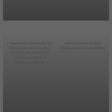
L’ensemble paroissial au
Dessin de Alain Léon
début des années 60. A
Pessy, peintre troinésien.
l’arrière, on reconnaît
l’ancienne cure et
l’ancienne école.