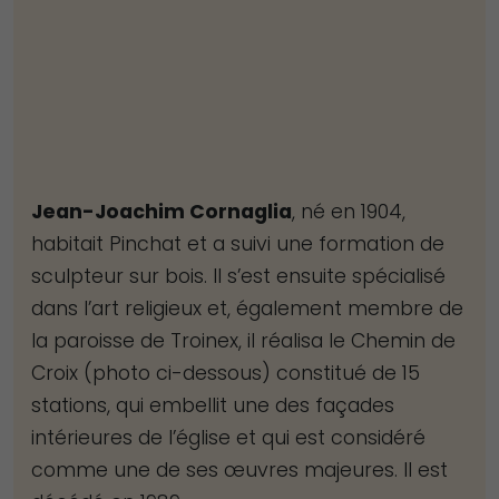
Experience
Afin que notre
site Web
fonctionne
aussi bien que
possible lors
Jean-Joachim Cornaglia
, né en 1904,
de votre visite.
Si vous refusez
habitait Pinchat et a suivi une formation de
ces cookies,
sculpteur sur bois. Il s’est ensuite spécialisé
certaines
dans l’art religieux et, également membre de
fonctionnalités
la paroisse de Troinex, il réalisa le Chemin de
disparaîtront
Croix (photo ci-dessous) constitué de 15
du site Web.
stations, qui embellit une des façades
intérieures de l’église et qui est considéré
comme une de ses œuvres majeures. Il est
Marketing