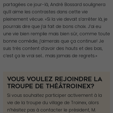
fonctionnalités
partagées ce jour-là, André Bossard soulignera
disparaîtront
qu’il aime les contrastes dans cette vie
du site Web.
pleinement vécue. «Si la vie devait s’arrêter là, je
pourrais dire que j’ai fait de bons choix. J’ai eu
Marketing
une vie bien remplie mais bien sûr, comme toute
En partageant
bonne comédie, j’aimerais que ça continue! Je
votre intérêt et
suis très content d’avoir des hauts et des bas,
votre
c’est ça le vrai sel… mais jamais de regrets.»
comportement
lorsque vous
visitez notre
VOUS VOULEZ REJOINDRE LA
site, vous
TROUPE DE THÉÂTROINEX?
augmentez les
chances de
Si vous souhaitez participer activement à la
voir du
vie de la troupe du village de Troinex, alors
contenu et des
n’hésitez pas à contacter le président, M.
offres