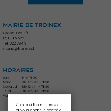
MAIRIE DE TROINEX
Grand-Cour 8
1256 Troinex
Tél.
022 784 31 11
mairie@troinex.ch
HORAIRES
Lundi
14h-17h30
Mardi
8h-12h 14h-17h30
Mercredi
8h-12h 14h-17h30
Jeudi
8h-12h 14h-17h30
Vendredi
8h-12h
Ce site utilise des cookies
et vous donne le contrôle