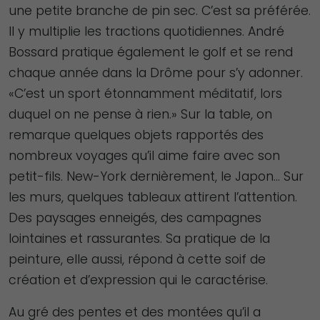
une petite branche de pin sec. C’est sa préférée.
en fonction
de la façon
Il y multiplie les tractions quotidiennes. André
dont le site
Bossard pratique également le golf et se rend
Web est
chaque année dans la Drôme pour s’y adonner.
utilisé.
«C’est un sport étonnamment méditatif, lors
duquel on ne pense à rien.» Sur la table, on
remarque quelques objets rapportés des
Experience
nombreux voyages qu’il aime faire avec son
Afin que notre
site Web
petit-fils. New-York dernièrement, le Japon… Sur
fonctionne
les murs, quelques tableaux attirent l’attention.
aussi bien que
Des paysages enneigés, des campagnes
possible lors
lointaines et rassurantes. Sa pratique de la
de votre visite.
peinture, elle aussi, répond à cette soif de
Si vous refusez
création et d’expression qui le caractérise.
ces cookies,
certaines
Au gré des pentes et des montées qu’il a