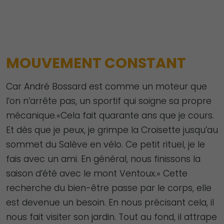
Nécessaire
Ces cookies ne
sont pas
facultatifs. Ils
MOUVEMENT CONSTANT
sont
nécessaires au
Car André Bossard est comme un moteur que
fonctionnement
l’on n’arrête pas, un sportif qui soigne sa propre
du site Web.
mécanique.«Cela fait quarante ans que je cours.
Et dès que je peux, je grimpe la Croisette jusqu’au
Statistiques
sommet du Salève en vélo. Ce petit rituel, je le
Afin que nous
fais avec un ami. En général, nous finissons la
puissions
saison d’été avec le mont Ventoux.» Cette
améliorer la
recherche du bien-être passe par le corps, elle
fonctionnalité
est devenue un besoin. En nous précisant cela, il
et la structure
nous fait visiter son jardin. Tout au fond, il attrape
du site Web,