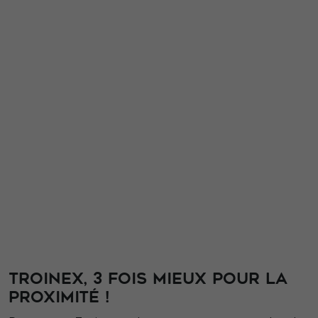
En partageant
votre intérêt et
votre
comportement
lorsque vous
visitez notre
site, vous
augmentez les
chances de
voir du
contenu et des
offres
personnalisés.
TROINEX, 3 FOIS MIEUX POUR LA
PROXIMITÉ !