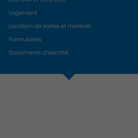
Experience
Logement
Afin que notre
Location de salles et matériel
site Web
fonctionne
Formulaires
aussi bien que
possible lors
Documents d’identité
de votre visite.
Si vous refusez
ces cookies,
certaines
fonctionnalités
disparaîtront
du site Web.
Marketing