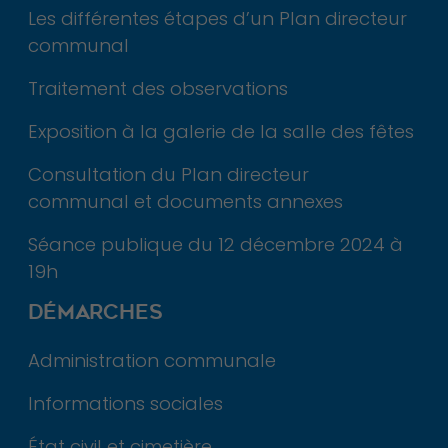
Les différentes étapes d’un Plan directeur
fonctionnement
communal
du site Web.
Traitement des observations
Statistiques
Exposition à la galerie de la salle des fêtes
Afin que nous
Consultation du Plan directeur
puissions
améliorer la
communal et documents annexes
fonctionnalité
Séance publique du 12 décembre 2024 à
et la structure
19h
du site Web,
en fonction
DÉMARCHES
de la façon
dont le site
Administration communale
Web est
Informations sociales
utilisé.
État civil et cimetière