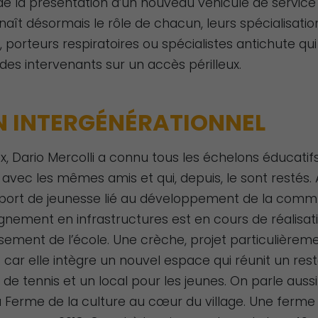
 de la présentation d’un nouveau véhicule de servic
nnaît désormais le rôle de chacun, leurs spécialisatio
 porteurs respiratoires ou spécialistes antichute qu
 des intervenants sur un accès périlleux.
EN INTERGÉNÉRATIONNEL
x, Dario Mercolli a connu tous les échelons éducatif
ec les mêmes amis et qui, depuis, le sont restés. A
’apport de jeunesse lié au développement de la comm
nement en infrastructures est en cours de réalisati
sement de l’école. Une crèche, projet particulièrem
 car elle intègre un nouvel espace qui réunit un rest
de tennis et un local pour les jeunes. On parle auss
la Ferme de la culture au cœur du village. Une ferme