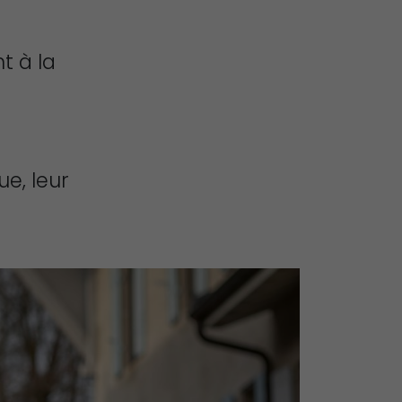
t à la
e
e, leur