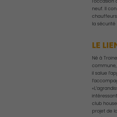
l’occasion
neuf. Il co
chauffeurs,
la sécurité
LE LI
Né à Troine
commune, av
il salue l
l’accompag
«L’agrandis
intéressant
club house 
projet de 