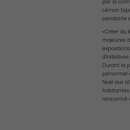
par la com
Léman Expr
pendante en
«Créer du 
majeures d
expositions
d’initiativ
Durant la 
personnel 
Noël aux a
habitantes
rencontré 