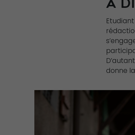
À D
Etudiant
rédactio
s’engag
particip
D’autant
donne la