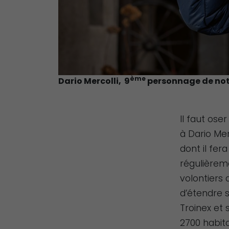
ème
Dario Mercolli, 9
personnage de notr
Il faut ose
à Dario Mer
dont il fera
régulièreme
volontiers 
d’étendre 
Troinex et 
2700 habit