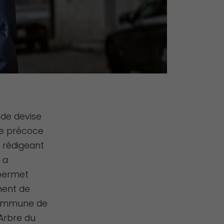
r de devise
vie précoce
en rédigeant
 a
 permet
ment de
a commune de
’Arbre du