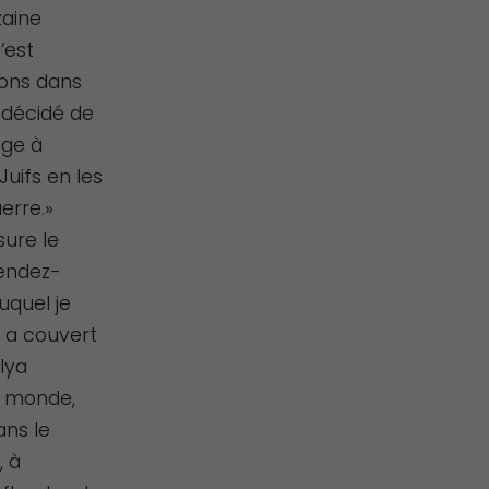
zaine
’est
ons dans
 décidé de
age à
uifs en les
uerre.»
sure le
rendez-
uquel je
l a couvert
lya
u monde,
ans le
, à