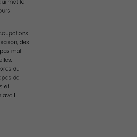
ui met le
ours
occupations
saison, des
 pas mal
lles.
mbres du
repas de
s et
 avait