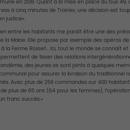
mune en 2018. Quant à la mise en place du bus 49, q
ess à cinq minutes de Troinex, une décision est touj
 justice».
lien entre les habitants me paraît être une des pré
e la Mairie. Elle propose par exemple des apéros de 
 à la Ferme Rosset… Ici, tout le monde se connaît et
es permettent de tisser des relations intergénérationne
pandémie, des jeunes se sont joints à quelques me
communal pour assurer la livraison du traditionnel 
înés. Avec plus de 259 commandes sur 400 habitant
 de plus de 65 ans (64 pour les femmes), l’opération
Nécessaire
Ces cookies ne
un franc succès.»
sont pas
facultatifs. Ils
sont
nécessaires au