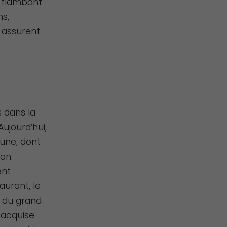
e flambant
ns,
i assurent
s dans la
ujourd’hui,
une, dont
on:
ent
aurant, le
i du grand
 acquise