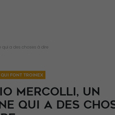
ne qui a des choses à dire
 QUI FONT TROINEX
IO MERCOLLI, UN
NE QUI A DES CHO