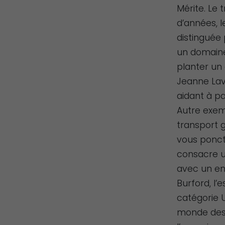
Mérite. Le 
d’années, l
distinguée
un domaine
planter un
Jeanne Lave
aidant à pa
Autre exem
transport g
vous ponctu
consacre u
avec un ent
Burford, l
catégorie U
monde des 