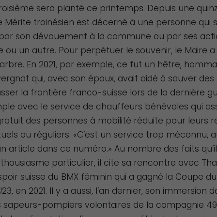
troisième sera planté ce printemps. Depuis une quin
e Mérite troinésien est décerné à une personne qui s
 par son dévouement à la commune ou par ses acti
 ou un autre. Pour perpétuer le souvenir, le Maire a
 arbre. En 2021, par exemple, ce fut un hêtre, homm
rgnat qui, avec son époux, avait aidé à sauver des J
sser la frontière franco-suisse lors de la dernière g
ple avec le service de chauffeurs bénévoles qui as
ratuit des personnes à mobilité réduite pour leurs 
els ou réguliers. «C’est un service trop méconnu, a
n article dans ce numéro.» Au nombre des faits qu’i
housiasme particulier, il cite sa rencontre avec Tha
’espoir suisse du BMX féminin qui a gagné la Coupe d
23, en 2021. Il y a aussi, l’an dernier, son immersion d
sapeurs-pompiers volontaires de la compagnie 49