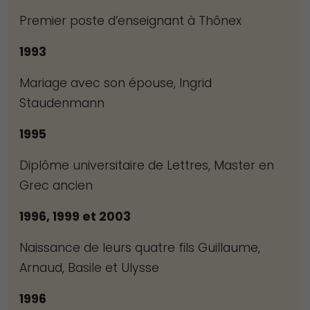
dont le site
Premier poste d’enseignant à Thônex
Web est
utilisé.
1993
Mariage avec son épouse, Ingrid
Experience
Staudenmann
Afin que notre
1995
site Web
fonctionne
Diplôme universitaire de Lettres, Master en
aussi bien que
Grec ancien
possible lors
de votre visite.
1996, 1999 et 2003
Si vous refusez
ces cookies,
Naissance de leurs quatre fils Guillaume,
certaines
Arnaud, Basile et Ulysse
fonctionnalités
1996
disparaîtront