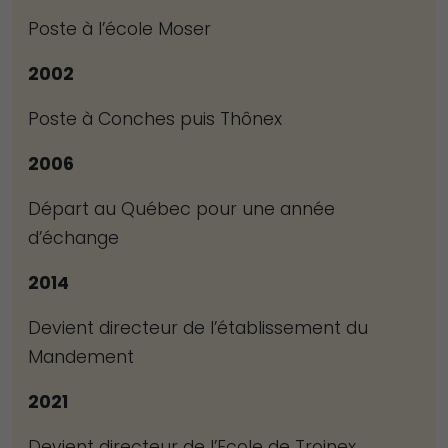
du site Web.
Poste à l’école Moser
2002
Marketing
En partageant
Poste à Conches puis Thônex
votre intérêt et
2006
votre
comportement
Départ au Québec pour une année
lorsque vous
d’échange
visitez notre
site, vous
2014
augmentez les
chances de
Devient directeur de l’établissement du
voir du
Mandement
contenu et des
offres
2021
personnalisés.
Devient directeur de l’Ecole de Troinex