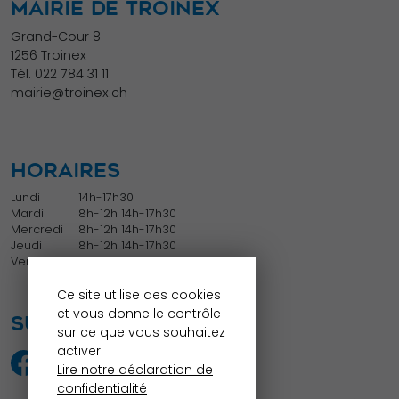
MAIRIE DE TROINEX
Grand-Cour 8
1256 Troinex
Tél.
022 784 31 11
mairie@troinex.ch
HORAIRES
Lundi
14h-17h30
Mardi
8h-12h 14h-17h30
Mercredi
8h-12h 14h-17h30
Jeudi
8h-12h 14h-17h30
Vendredi
8h-12h
Ce site utilise des cookies
et vous donne le contrôle
SUIVEZ NOUS
sur ce que vous souhaitez
activer.
Lire notre déclaration de
confidentialité