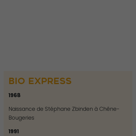
Ces cookies ne
sont pas
facultatifs. Ils
sont
nécessaires au
fonctionnement
du site Web.
Statistiques
Afin que nous
BIO EXPRESS
puissions
améliorer la
1968
fonctionnalité
Naissance de Stéphane Zbinden à Chêne-
et la structure
Bougeries
du site Web,
en fonction
1991
de la façon