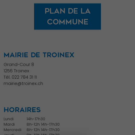
certaines
Plan de la
fonctionnalités
commune
disparaîtront
du site Web.
Marketing
MAIRIE DE TROINEX
En partageant
Grand-Cour 8
votre intérêt et
1256 Troinex
votre
Tél.
022 784 31 11
comportement
mairie@troinex.ch
lorsque vous
visitez notre
site, vous
HORAIRES
augmentez les
Lundi
14h-17h30
chances de
Mardi
8h-12h 14h-17h30
voir du
Mercredi
8h-12h 14h-17h30