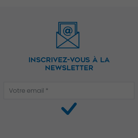
et la structure
du site Web,
en fonction
de la façon
dont le site
Web est
utilisé.
INSCRIVEZ-VOUS À LA
NEWSLETTER
Experience
Afin que notre
site Web
fonctionne
aussi bien que
possible lors
de votre visite.
Si vous refusez
ces cookies,