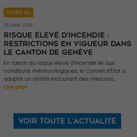
VIVRE ICI
Nécessaire
29 juillet 2026
Ces cookies ne
RISQUE ÉLEVÉ D’INCENDIE :
sont pas
RESTRICTIONS EN VIGUEUR DANS
facultatifs. Ils
sont
LE CANTON DE GENÈVE
nécessaires au
En raison du risque élevé d'incendie lié aux
fonctionnement
conditions météorologiques, le Conseil d'État a
du site Web.
adopté un arrêté instaurant des mesures...
Lire plus
Statistiques
Afin que nous
puissions
Voir toute l'actualité
améliorer la
fonctionnalité