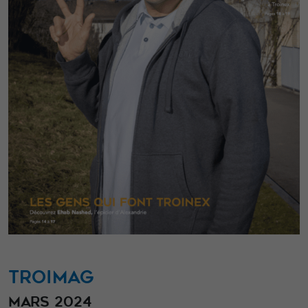
fonctionnement
du site Web.
Statistiques
Afin que nous
puissions
améliorer la
fonctionnalité
et la structure
du site Web,
en fonction
de la façon
dont le site
Web est
TROIMAG
utilisé.
MARS 2024