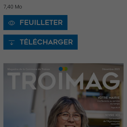
7,40 Mo
Experience
Afin que notre
Feuilleter
site Web
fonctionne
aussi bien que
Télécharger
possible lors
de votre visite.
Si vous refusez
ces cookies,
certaines
fonctionnalités
disparaîtront
du site Web.
Marketing