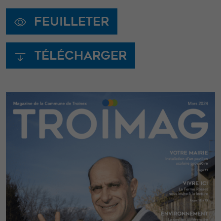
Feuilleter
Télécharger
Nécessaire
Ces cookies ne
sont pas
facultatifs. Ils
sont
nécessaires au