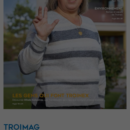
En partageant
votre intérêt et
votre
comportement
lorsque vous
visitez notre
site, vous
augmentez les
chances de
voir du
contenu et des
offres
personnalisés.
TROIMAG