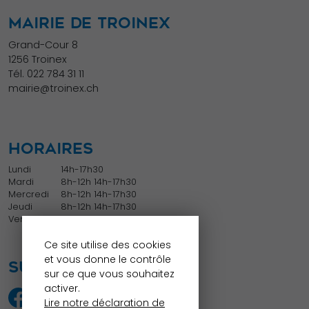
MAIRIE DE TROINEX
Grand-Cour 8
1256 Troinex
Tél.
022 784 31 11
mairie@troinex.ch
HORAIRES
Lundi
14h-17h30
Mardi
8h-12h 14h-17h30
Mercredi
8h-12h 14h-17h30
Jeudi
8h-12h 14h-17h30
Vendredi
8h-12h
Ce site utilise des cookies
et vous donne le contrôle
SUIVEZ NOUS
sur ce que vous souhaitez
activer.
Lire notre déclaration de