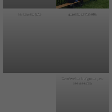
Le feu de joie
partie officielle
Vente des insignes par
les scouts