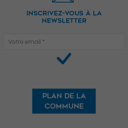
lorsque vous
visitez notre
INSCRIVEZ-VOUS À LA
site, vous
NEWSLETTER
augmentez les
chances de
voir du
contenu et des
offres
personnalisés.
Plan de la
commune