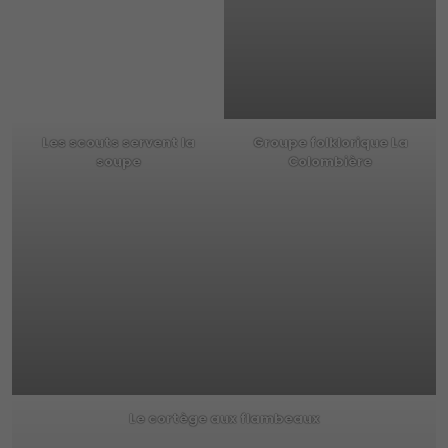
Les scouts servent la
Groupe folklorique La
soupe
Colombière
Le cortège aux flambeaux