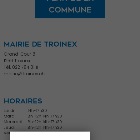
commune
MAIRIE DE TROINEX
Grand-Cour 8
1256 Troinex
Tél.
022 784 31 11
mairie@troinex.ch
HORAIRES
Lundi
14h-17h30
Mardi
8h-12h 14h-17h30
Mercredi
8h-12h 14h-17h30
Jeudi
8h-12h 14h-17h30
Vendredi
8h-12h