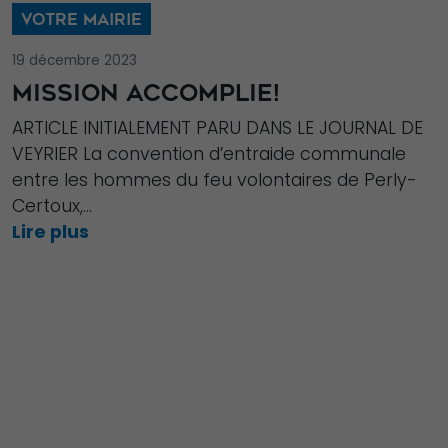
En partageant
VOTRE MAIRIE
votre intérêt et
votre
19 décembre 2023
comportement
MISSION ACCOMPLIE!
lorsque vous
ARTICLE INITIALEMENT PARU DANS LE JOURNAL DE
visitez notre
VEYRIER La convention d’entraide communale
site, vous
entre les hommes du feu volontaires de Perly-
augmentez les
Certoux,...
chances de
Lire plus
voir du
contenu et des
offres
personnalisés.