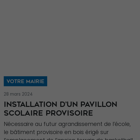
VOTRE MAIRIE
28 mars 2024
Nécessaire
INSTALLATION D’UN PAVILLON
Ces cookies ne
SCOLAIRE PROVISOIRE
sont pas
facultatifs. Ils
Nécessaire au futur agrandissement de l’école,
sont
le bâtiment provisoire en bois érigé sur
nécessaires au