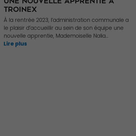
UNE NOUVELLE APPRENTIE À
TROINEX
Experience
Afin que notre
À la rentrée 2023, l’administration communale a
site Web
le plaisir d’accueillir au sein de son équipe une
fonctionne
nouvelle apprentie, Mademoiselle Nalia...
aussi bien que
Lire plus
possible lors
de votre visite.
Si vous refusez
ces cookies,
certaines
fonctionnalités
disparaîtront
du site Web.
Marketing