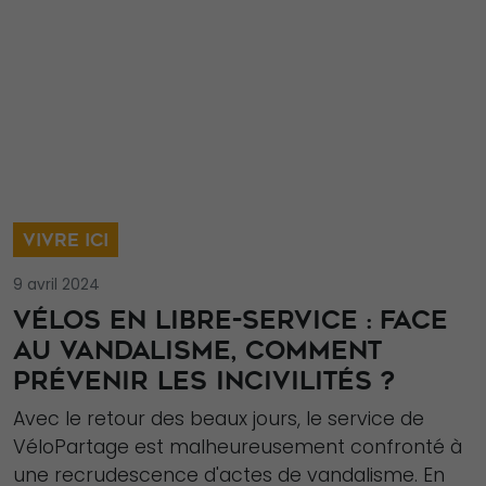
disparaîtront
du site Web.
Marketing
En partageant
votre intérêt et
votre
comportement
VIVRE ICI
lorsque vous
visitez notre
9 avril 2024
site, vous
VÉLOS EN LIBRE-SERVICE : FACE
augmentez les
AU VANDALISME, COMMENT
chances de
PRÉVENIR LES INCIVILITÉS ?
voir du
Avec le retour des beaux jours, le service de
contenu et des
VéloPartage est malheureusement confronté à
offres
une recrudescence d'actes de vandalisme. En
personnalisés.