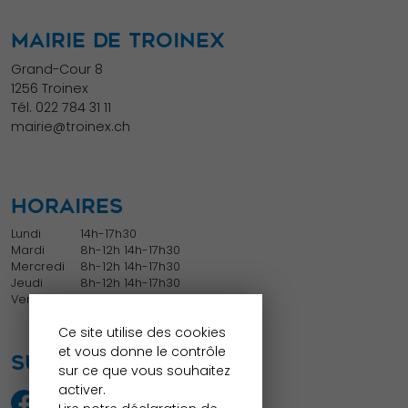
MAIRIE DE TROINEX
Grand-Cour 8
1256 Troinex
Tél.
022 784 31 11
mairie@troinex.ch
HORAIRES
Lundi
14h-17h30
Mardi
8h-12h 14h-17h30
Mercredi
8h-12h 14h-17h30
Jeudi
8h-12h 14h-17h30
Vendredi
8h-12h
Ce site utilise des cookies
et vous donne le contrôle
SUIVEZ NOUS
sur ce que vous souhaitez
activer.