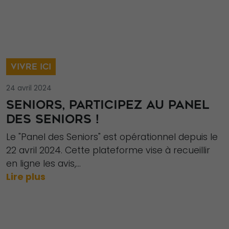
de la façon
dont le site
Web est
utilisé.
VIVRE ICI
Experience
24 avril 2024
Afin que notre
SENIORS, PARTICIPEZ AU PANEL
site Web
DES SENIORS !
fonctionne
Le "Panel des Seniors" est opérationnel depuis le
aussi bien que
22 avril 2024. Cette plateforme vise à recueillir
possible lors
en ligne les avis,...
de votre visite.
Lire plus
Si vous refusez
ces cookies,
certaines
fonctionnalités