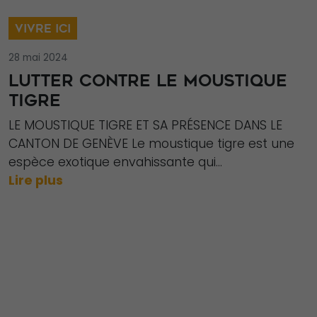
Ces cookies ne
VIVRE ICI
sont pas
facultatifs. Ils
28 mai 2024
sont
LUTTER CONTRE LE MOUSTIQUE
nécessaires au
TIGRE
fonctionnement
du site Web.
LE MOUSTIQUE TIGRE ET SA PRÉSENCE DANS LE
CANTON DE GENÈVE Le moustique tigre est une
espèce exotique envahissante qui...
Statistiques
Lire plus
Afin que nous
puissions
améliorer la
fonctionnalité
et la structure
du site Web,
en fonction